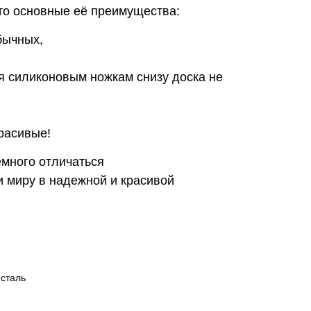
 то основные её преимущества:
бычных,
я силиконовым ножкам снизу доска не
красивые!
емного отличаться
и миру в надежной и красивой
сталь