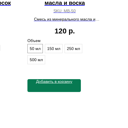
осок
масла и воска
SKU:
МВ-50
Смесь из минерального масла и
натурального пчелиного воска
120
р.
Объем
50 мл
150 мл
250 мл
500 мл
Добавить в корзину