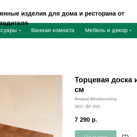
янные изделия для дома и ресторана от
водителя
ссуары
Ванная комната
Мебель и декор
Торцевая доска 
см
Bestpal.Woodworking
SKU:
ВР-056
7 290
р.
Out of stock